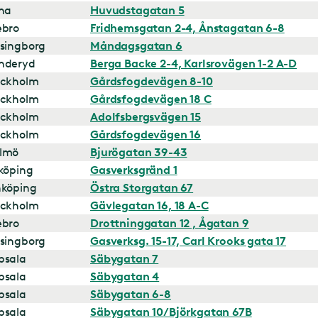
na
Huvudstagatan 5
ebro
Fridhemsgatan 2-4, Ånstagatan 6-8
singborg
Måndagsgatan 6
nderyd
Berga Backe 2-4, Karlsrovägen 1-2 A-D
ockholm
Gårdsfogdevägen 8-10
ockholm
Gårdsfogdevägen 18 C
ockholm
Adolfsbergsvägen 15
ockholm
Gårdsfogdevägen 16
lmö
Bjurögatan 39-43
köping
Gasverksgränd 1
nköping
Östra Storgatan 67
ockholm
Gävlegatan 16, 18 A-C
ebro
Drottninggatan 12 , Ågatan 9
singborg
Gasverksg. 15-17, Carl Krooks gata 17
psala
Säbygatan 7
psala
Säbygatan 4
psala
Säbygatan 6-8
psala
Säbygatan 10/Björkgatan 67B