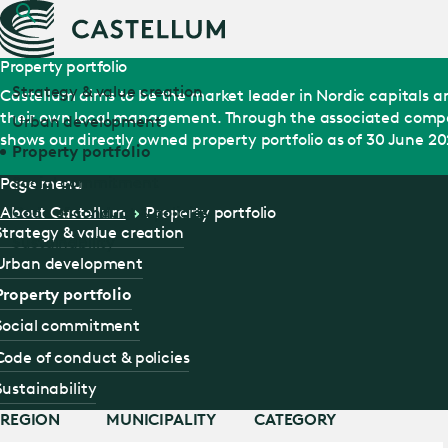
Property portfolio
Strategy & value creation
Castellum aims to be the market leader in Nordic capitals 
their own local management. Through the associated company
Urban development
shows our directly owned property portfolio as of 30 June 20
Property portfolio
Social commitment
Page menu
Code of conduct & policies
About Castellum
Property portfolio
Strategy & value creation
Sustainability
Urban development
Property portfolio
Social commitment
Code of conduct & policies
Sustainability
REGION
MUNICIPALITY
CATEGORY