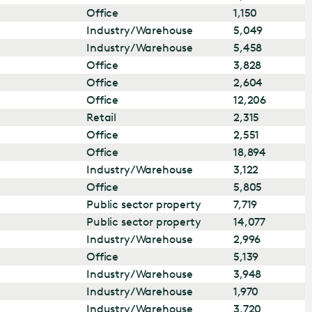
Office
1,150
Industry/Warehouse
5,049
Industry/Warehouse
5,458
Office
3,828
Office
2,604
Office
12,206
Retail
2,315
Office
2,551
Office
18,894
Industry/Warehouse
3,122
Office
5,805
Public sector property
7,719
Public sector property
14,077
Industry/Warehouse
2,996
Office
5,139
Industry/Warehouse
3,948
Industry/Warehouse
1,970
Industry/Warehouse
3,720