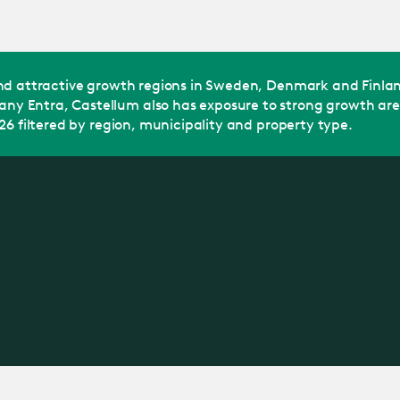
Jump
to main
content
and attractive growth regions in Sweden, Denmark and Finla
 Entra, Castellum also has exposure to strong growth areas 
26 filtered by region, municipality and property type.