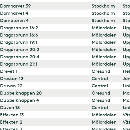
Domnarvet 39
Stockholm
St
Domnarvet 4
Stockholm
St
Domptören 4
Stockholm
St
Dragarbrunn 16:2
Mälardalen
Up
Dragarbrunn 16:6
Mälardalen
Up
Dragarbrunn 19:1
Mälardalen
Up
Dragarbrunn 20:2
Mälardalen
Up
Dragarbrunn 20:4
Mälardalen
Up
Dragarbrunn 21:1
Mälardalen
Up
Drevet 1
Öresund
Hel
Droskan 12
Central
Jö
Druvan 22
Central
Lin
Dubbelknappen 20
Öresund
Ma
Dubbelknappen 4
Öresund
Ma
Duvan 18
Central
Lin
Effekten 13
Mälardalen
Väs
Effekten 2
Mälardalen
Väs
Effekten 3
Mälardalen
Väs