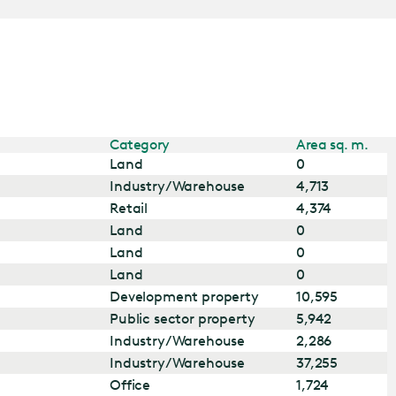
Category
Area sq. m.
Land
0
Industry/Warehouse
4,713
Retail
4,374
Land
0
Land
0
Land
0
Development property
10,595
Public sector property
5,942
Industry/Warehouse
2,286
Industry/Warehouse
37,255
Office
1,724