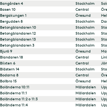
Bangården 4
Stockholm
Sol
Basen 10
Central
Ör
Bergakungen 1
Öresund
Hel
Bergudden 8
Stockholm
Da
Betongblandaren 10
Stockholm
St
Betongblandaren 12
Stockholm
St
Betongblandaren 13
Stockholm
St
Betongblandaren 3
Stockholm
St
Bjurö 9
Öresund
Ma
Blandaren 18
Central
Lin
Blixten 6
Central
Jö
Blästern 14
Stockholm
St
Bodarna 8
Central
Ör
Bollbro 15
Öresund
Hel
Boländerna 10:11
Mälardalen
Up
Boländerna 11:1
Mälardalen
Up
Boländerna 11:2 o 11:3
Mälardalen
Up
Boländerna 11:4
Mälardalen
Up