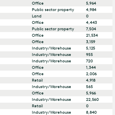
Office
5,964
Public sector property
4,984
Land
0
Office
4,443
Public sector property
7,504
Office
21,534
Office
3,159
Industry/Warehouse
5,125
Industry/Warehouse
955
Industry/Warehouse
720
Office
1,344
Office
2,006
Retail
4,918
Industry/Warehouse
565
Office
5,966
Industry/Warehouse
22,560
Retail
0
Industry/Warehouse
8,840