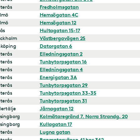
terås
Fredholmsgatan
lmö
Hemsögatan 4C
lmö
Hemsögatan 12
ås
Hultagatan 15-17
ockholm
Västbergavägen 25
nköping
Datorgatan 6
terås
Elledningsgatan 2
terås
Tunbytorpsgatan 16
terås
Elledningsgatan 4
terås
Energigatan 3A
terås
Tunbytorpsgatan 29
terås
Tunbytorpsgatan 33-35
terås
Tunbytorpsgatan 31
ertälje
Järnagatan 12
singborg
Kolmätaregränd 7, Norra Strandg. 20
singborg
Kullagatan 17
terås
Lugna gatan
terås
Banmatarvägen 41 bnr 342