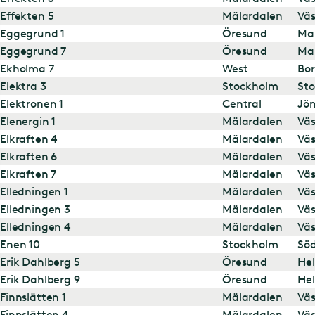
Effekten 5
Mälardalen
Väs
Eggegrund 1
Öresund
Ma
Eggegrund 7
Öresund
Ma
Ekholma 7
West
Bor
Elektra 3
Stockholm
St
Elektronen 1
Central
Jö
Elenergin 1
Mälardalen
Väs
Elkraften 4
Mälardalen
Väs
Elkraften 6
Mälardalen
Väs
Elkraften 7
Mälardalen
Väs
Elledningen 1
Mälardalen
Väs
Elledningen 3
Mälardalen
Väs
Elledningen 4
Mälardalen
Väs
Enen 10
Stockholm
Söd
Erik Dahlberg 5
Öresund
Hel
Erik Dahlberg 9
Öresund
Hel
Finnslätten 1
Mälardalen
Väs
Finnslätten 4
Mälardalen
Väs