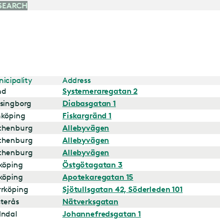
SEARCH
icipality
Address
nd
Systemeraregatan 2
singborg
Diabasgatan 1
nköping
Fiskargränd 1
thenburg
Allebyvägen
thenburg
Allebyvägen
thenburg
Allebyvägen
köping
Östgötagatan 3
köping
Apotekaregatan 15
rköping
Sjötullsgatan 42, Söderleden 101
terås
Nätverksgatan
lndal
Johannefredsgatan 1