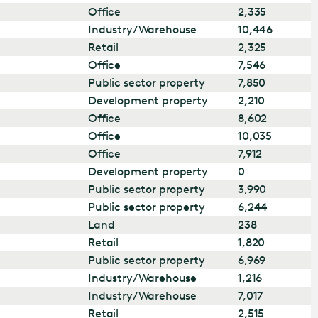
Office
2,335
Industry/Warehouse
10,446
Retail
2,325
Office
7,546
Public sector property
7,850
Development property
2,210
Office
8,602
Office
10,035
Office
7,912
Development property
0
Public sector property
3,990
Public sector property
6,244
Land
238
Retail
1,820
Public sector property
6,969
Industry/Warehouse
1,216
Industry/Warehouse
7,017
Retail
2,515