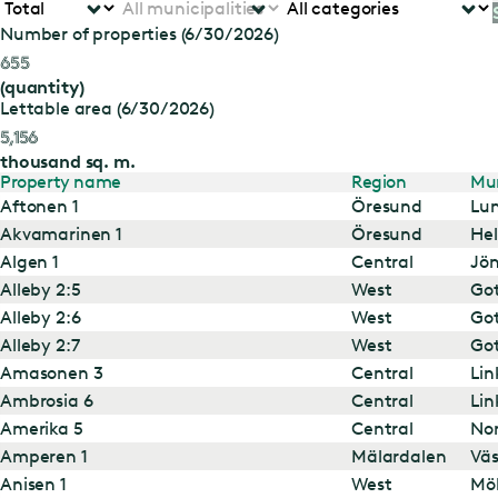
Number of properties (6/30/2026)
655
(quantity)
Lettable area (6/30/2026)
5,156
thousand sq. m.
Property name
Region
Mun
Aftonen 1
Öresund
Lu
Akvamarinen 1
Öresund
Hel
Algen 1
Central
Jö
Alleby 2:5
West
Go
Alleby 2:6
West
Go
Alleby 2:7
West
Go
Amasonen 3
Central
Lin
Ambrosia 6
Central
Lin
Amerika 5
Central
Nor
Amperen 1
Mälardalen
Väs
Anisen 1
West
Mö