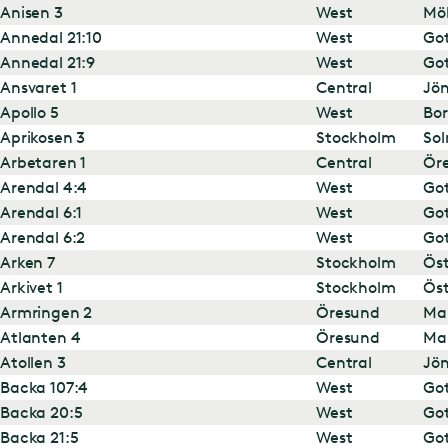
Anisen 3
West
Mö
Annedal 21:10
West
Go
Annedal 21:9
West
Go
Ansvaret 1
Central
Jö
Apollo 5
West
Bor
Aprikosen 3
Stockholm
Sol
Arbetaren 1
Central
Ör
Arendal 4:4
West
Go
Arendal 6:1
West
Go
Arendal 6:2
West
Go
Arken 7
Stockholm
Ös
Arkivet 1
Stockholm
Ös
Armringen 2
Öresund
Ma
Atlanten 4
Öresund
Ma
Atollen 3
Central
Jö
Backa 107:4
West
Go
Backa 20:5
West
Go
Backa 21:5
West
Go