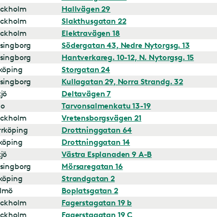
ockholm
Hallvägen 29
ockholm
Slakthusgatan 22
ockholm
Elektravägen 18
singborg
Södergatan 43, Nedre Nytorgsg. 13
singborg
Hantverkareg. 10-12, N. Nytorgsg. 15
köping
Storgatan 24
singborg
Kullagatan 29, Norra Strandg. 32
jö
Deltavägen 7
bo
Tarvonsalmenkatu 13-19
ockholm
Vretensborgsvägen 21
rköping
Drottninggatan 64
köping
Drottninggatan 14
jö
Västra Esplanaden 9 A-B
singborg
Mörsaregatan 16
köping
Strandgatan 2
lmö
Boplatsgatan 2
ockholm
Fagerstagatan 19 b
ockholm
Fagerstagatan 19 C