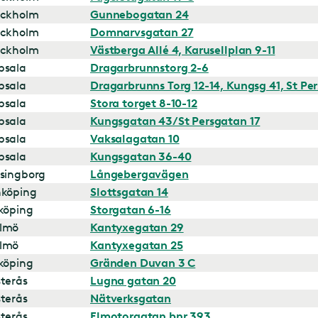
ockholm
Gunnebogatan 24
ockholm
Domnarvsgatan 27
ockholm
Västberga Allé 4, Karusellplan 9-11
psala
Dragarbrunnstorg 2-6
psala
Dragarbrunns Torg 12-14, Kungsg 41, St Per
psala
Stora torget 8-10-12
psala
Kungsgatan 43/St Persgatan 17
psala
Vaksalagatan 10
psala
Kungsgatan 36-40
singborg
Långebergavägen
nköping
Slottsgatan 14
köping
Storgatan 6-16
lmö
Kantyxegatan 29
lmö
Kantyxegatan 25
köping
Gränden Duvan 3 C
terås
Lugna gatan 20
terås
Nätverksgatan
terås
Elmotorgatan bnr 393