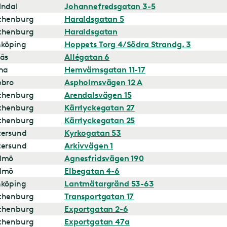
lndal
Johannefredsgatan 3-5
thenburg
Haraldsgatan 5
thenburg
Haraldsgatan
nköping
Hoppets Torg 4/Södra Strandg. 3
ås
Allégatan 6
na
Hemvärnsgatan 11-17
ebro
Aspholmsvägen 12 A
thenburg
Arendalsvägen 15
thenburg
Kärrlyckegatan 27
thenburg
Kärrlyckegatan 25
tersund
Kyrkogatan 53
tersund
Arkivvägen 1
lmö
Agnesfridsvägen 190
lmö
Elbegatan 4-6
nköping
Lantmätargränd 53-63
thenburg
Transportgatan 17
thenburg
Exportgatan 2-6
thenburg
Exportgatan 47a