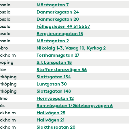
psala
Märstagatan 7
psala
Danmarksgatan 24
psala
Danmarksgatan 20
psala
Fålhagsleden 49 51 55 57
psala
Bergsbrunnagatan 15
psala
Märstagatan 2
ebro
Nikolaig 1-3, Vasag 10, Kyrkog 2
ockholm
Torshamnsgatan 27
köping
S:t Larsgatan 18
löv
Staffanstorpsvägen 56
rköping
Slottsgatan 154
rköping
Luntgatan 30
rköping
Slottsgatan 148
lmö
Hornyxegatan 12
ås
Ramnåsgatan 1/Göteborgsvägen 6
ockholm
Hallvägen 25
ockholm
Hallvägen 21
ockholm
Slakthusgatan 20