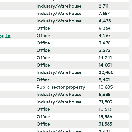
Industry/Warehouse
2,711
Industry/Warehouse
7,687
Industry/Warehouse
4,438
Office
6,364
sg 16
Office
4,267
Office
3,470
Office
3,273
Office
14,241
Office
14,031
Industry/Warehouse
22,480
Office
9,401
Public sector property
10,605
Industry/Warehouse
5,638
Industry/Warehouse
21,802
Office
10,513
Office
15,386
Office
31,385
Industry/Warehouse
2,627