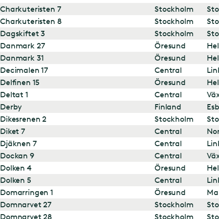
Charkuteristen 7
Stockholm
St
Charkuteristen 8
Stockholm
St
Dagskiftet 3
Stockholm
St
Danmark 27
Öresund
Hel
Danmark 31
Öresund
Hel
Decimalen 17
Central
Lin
Delfinen 15
Öresund
Hel
Deltat 1
Central
Väx
Derby
Finland
Es
Dikesrenen 2
Stockholm
St
Diket 7
Central
Nor
Djäknen 7
Central
Lin
Dockan 9
Central
Väx
Dolken 4
Öresund
Hel
Dolken 5
Central
Lin
Domarringen 1
Öresund
Ma
Domnarvet 27
Stockholm
St
Domnarvet 28
Stockholm
St