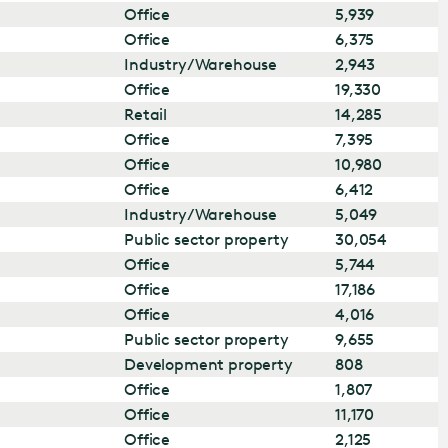
Office
5,939
Office
6,375
Industry/Warehouse
2,943
Office
19,330
Retail
14,285
Office
7,395
Office
10,980
Office
6,412
Industry/Warehouse
5,049
Public sector property
30,054
Office
5,744
Office
17,186
Office
4,016
Public sector property
9,655
Development property
808
Office
1,807
Office
11,170
Office
2,125