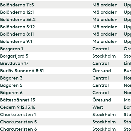
Boländerna 11:5
Mälardalen
Up
Boländerna 12:1
Mälardalen
Up
Boländerna 36:2
Mälardalen
Up
Boländerna 5:12
Mälardalen
Up
Boländerna 8:11
Mälardalen
Up
Boländerna 9:1
Mälardalen
Up
Borgaren 1
Central
Ör
Borgarfjord 5
Stockholm
St
Brevduvan 17
Central
Lin
Burlöv Sunnanå 8:51
Öresund
Bur
Bägaren 3
Central
Nor
Bägaren 5
Central
Nor
Bägaren 6
Central
Nor
Bältespännet 13
Öresund
Ma
Cedern 9,12,15,16
West
Bor
Charkuteristen 1
Stockholm
St
Charkuteristen 5
Stockholm
St
Charkuteristen 6
Stockholm
St